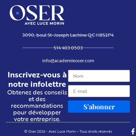
3090, boul St-Joseph Lachine QC H8S2P4
514 403 0503
info@academieoser.com
Inscrivez-vous à
notre infolettre
Obtenez des conseils
et des
recommandations
S'abonner
pour développer
votre entreprise.
© Oser 2026 - Avec Luce Morin – Tous droits réservés